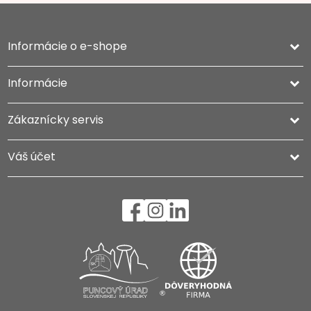
Informácie o e-shope
keyboard_arrow_down
Informácie

Zákaznícky servis

Váš účet
