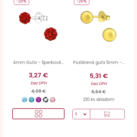
-20%
-20%
4mm Guľa - Šperkové...
Pozlátená guľa 5mm -...
3,27 €
5,31 €
bez DPH
bez DPH
4,08 €
6,64 €
210 ks skladom