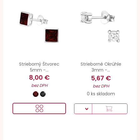
Strieborný Štvorec
Strieborné Okrúhle
5mm -...
3mm -...
8,00 €
5,67 €
bez DPH
bez DPH
0 ks skladom