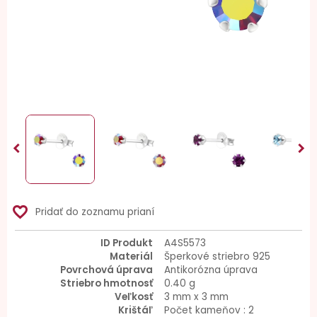


favorite_border
Pridať do zoznamu prianí
ID Produkt
A4S5573
Materiál
Šperkové striebro 925
Povrchová úprava
Antikorózna úprava
Striebro hmotnosť
0.40 g
Veľkosť
3 mm x 3 mm
Krištáľ
Počet kameňov : 2