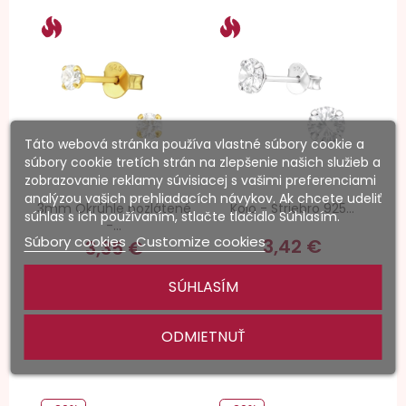
Táto webová stránka používa vlastné súbory cookie a
súbory cookie tretích strán na zlepšenie našich služieb a
zobrazovanie reklamy súvisiacej s vašimi preferenciami
analýzou vašich prehliadacích návykov. Ak chcete udeliť
3mm Okrúhle pozlátené
Kolo - Striebro 925...
súhlas s ich používaním, stlačte tlačidlo Súhlasím.
-...
Súbory cookies
Customize cookies
3,42 €
3,35 €
bez DPH
bez DPH
SÚHLASÍM
362 ks skladom
ODMIETNUŤ