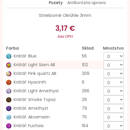
Puzety
Antikorózna úprava
Strieborné Okrúhle 3mm
3,17 €
bez DPH
Farba
Sklad
Množstvo
Krištáľ: Blue
56
Krištáľ: Light Siam AB
102
Krištáľ: Pink quartz AB
209
Krištáľ: Hyacinth
6
Krištáľ: Light Amethyst
266
Krištáľ: Smoke Topaz
29
Krištáľ: Amethyst
79
Krištáľ: Akvamarin
75
Krištáľ: Fuchsia
164