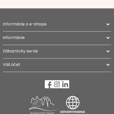
Informácie o e-shope
keyboard_arrow_down
Informácie

Zákaznícky servis

Váš účet
