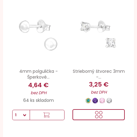
4mm polgulička -
Strieborný štvorec 3mm
Šperkové...
-...
3,25 €
4,64 €
bez DPH
bez DPH
64 ks skladom