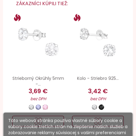
ZÁKAZNÍCI KÚPILI TIEŽ:
Strieborný Okrúhly 5mm
Kolo - Striebro 925...
-...
3,69 €
3,42 €
bez DPH
bez DPH
Táto webová stránka používa vlastné súbory cookie a
súbory cookie tretích strán na zlepšenie našich služieb a
zobrazovanie reklamy súvisiacej s vašimi preferenciami