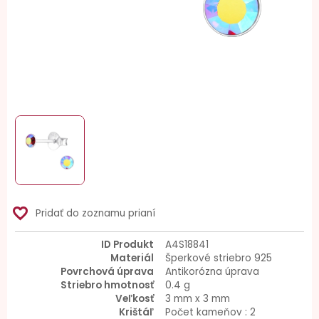
favorite_border
Pridať do zoznamu prianí
ID Produkt
A4S18841
Materiál
Šperkové striebro 925
Povrchová úprava
Antikorózna úprava
Striebro hmotnosť
0.4 g
Veľkosť
3 mm x 3 mm
Krištáľ
Počet kameňov : 2