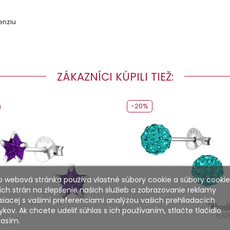
enziu
ZÁKAZNÍCI KÚPILI TIEŽ:
-20%
Striebro hmotnosť
Povrchová úprava
Šperkové striebro 925
Antikorózna úprava
Počet kameňov : 2 | Vsadenie : Ručné vsadenie
Antikorózna úprava
Striebro hmotnosť
Povrchová úprava
Šperkové striebro 925
Ródium Pokovované
Počet kameňov : 80
o webová stránka používa vlastné súbory cookie a súbory cookie
ích strán na zlepšenie našich služieb a zobrazovanie reklamy
siacej s vašimi preferenciami analýzou vašich prehliadacích
kov. Ak chcete udeliť súhlas s ich používaním, stlačte tlačidlo
lasím.