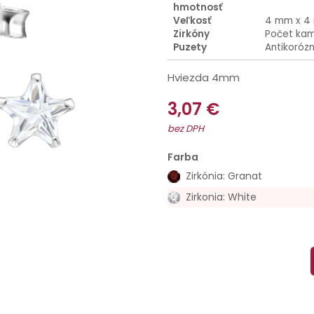
hmotnosť
Veľkosť
4 mm x 4
Zirkóny
Počet kam
Puzety
Antikoróz
Hviezda 4mm
3,07 €
bez DPH
Farba
Zirkónia: Granat
Zirkonia: White