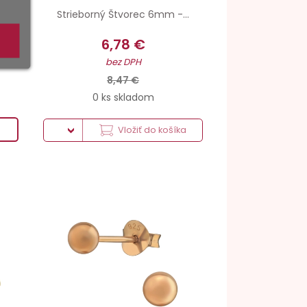
Strieborný Štvorec 6mm -...
6,78 €
bez DPH
8,47 €
0 ks skladom
Vložiť do košíka
 vsadenie
Striebro hmotnosť
Povrchová úprava
Šperkové striebro 925
Ružové-zlato 18k Pokovované + Antikorózna úprava