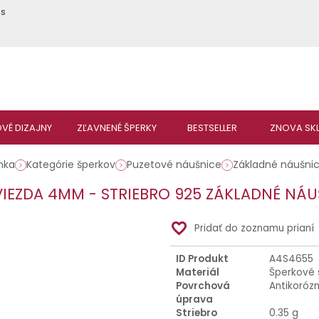
ás
nka
Kategórie šperkov
Puzetové náušnice
Základné náušni
IEZDA 4MM - STRIEBRO 925 ZÁKLADNÉ NÁ
favorite_border
Pridať do zoznamu prianí
ID Produkt
A4S4655
Materiál
Šperkové 
Povrchová
Antikoróz
úprava
Striebro
0.35 g