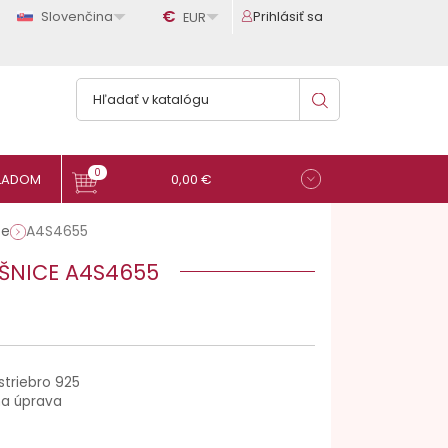

€

Slovenčina
Prihlásiť sa
EUR
0
0,00 €
ce
A4S4655
UŠNICE A4S4655
striebro 925
na úprava