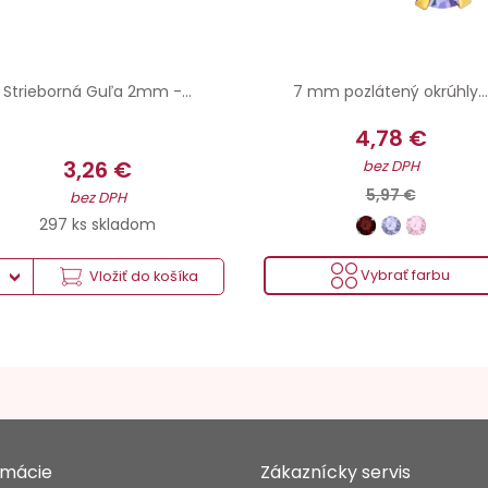
Strieborná Guľa 2mm -...
7 mm pozlátený okrúhly...
4,78 €
3,26 €
bez DPH
5,97 €
bez DPH
297 ks skladom
Vybrať farbu
Vložiť do košíka
rmácie
Zákaznícky servis