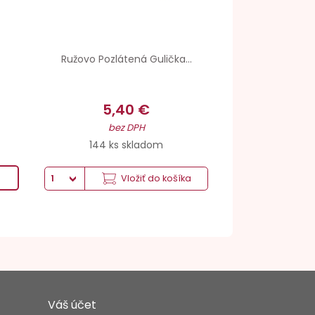
Ružovo Pozlátená Gulička...
5,40 €
bez DPH
144 ks skladom
Vložiť do košíka
Váš účet