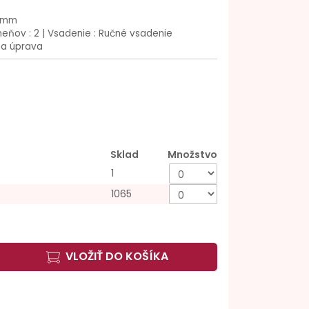
 mm
eňov : 2 | Vsadenie : Ručné vsadenie
na úprava
Sklad
Množstvo
1
1065
VLOŽIŤ DO KOŠÍKA