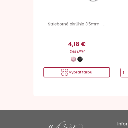
Strieborné okrúhle 3,5mm -...
4,18 €
bez DPH
Vybrať farbu
Info