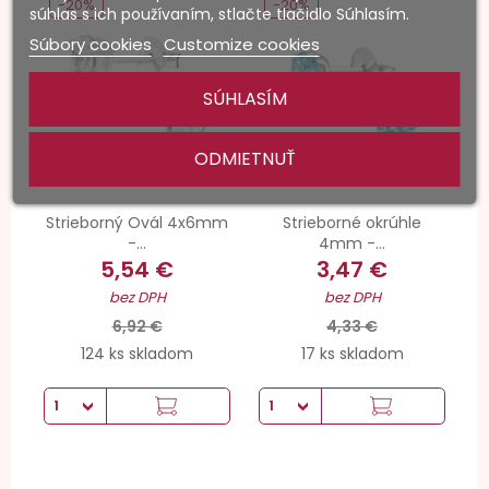
-20%
-20%
súhlas s ich používaním, stlačte tlačidlo Súhlasím.
Súbory cookies
Customize cookies
SÚHLASÍM
ODMIETNUŤ
Strieborný Ovál 4x6mm
Strieborné okrúhle
-...
4mm -...
5,54 €
3,47 €
bez DPH
bez DPH
6,92 €
4,33 €
124 ks skladom
17 ks skladom