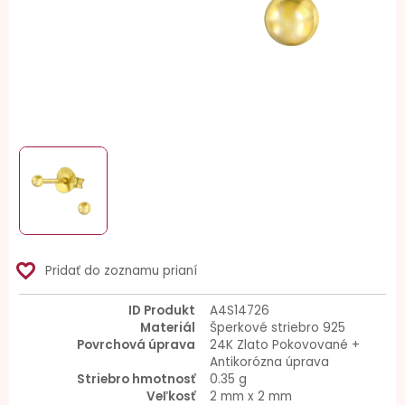
favorite_border
Pridať do zoznamu prianí
ID Produkt
A4S14726
Materiál
Šperkové striebro 925
Povrchová úprava
24K Zlato Pokovované +
Antikorózna úprava
Striebro hmotnosť
0.35 g
Veľkosť
2 mm x 2 mm