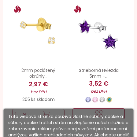
2mm pozlátený
Strieborná Hviezda
okrúhly...
5mm -...
3,52 €
2,97 €
bez DPH
bez DPH
205 ks skladom
Táto webová stránka používa vlastné súbory cookie a
súbory cookie tretích strán na zlepšenie našich služieb a
zobrazovanie reklamy súvisiacej s vašimi preferenciami
analýzou vašich prehliadacích návykov. Ak chcete udeliť