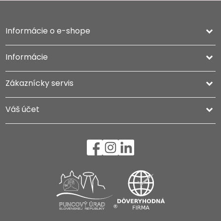
Informácie o e-shope
keyboard_arrow_down
Informácie

Zákaznícky servis

Váš účet
