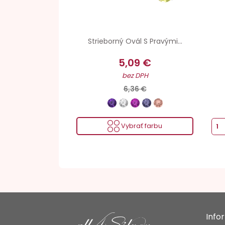
Strieborný Ovál S Pravými...
5,09 €
bez DPH
6,36 €
Vybrať farbu
Info