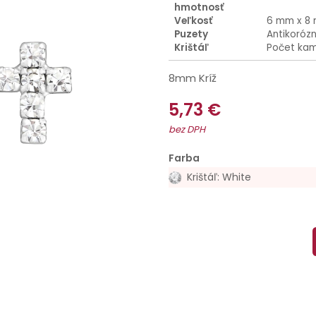
hmotnosť
Veľkosť
6 mm x 8
Puzety
Antikoróz
Krištáľ
Počet kam
8mm Kríž
5,73 €
bez DPH
Farba
Krištáľ: White