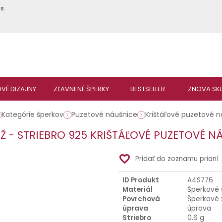
ás
Kategórie šperkov
Puzetové náušnice
Krištáľové puzetové 
ÍŽ - STRIEBRO 925 KRIŠTÁĽOVÉ PUZETOVÉ N
favorite_border
Pridať do zoznamu prianí
ID Produkt
A4S776
Materiál
Šperkové 
Povrchová
Šperkové 
úprava
úprava
Striebro
0.6 g