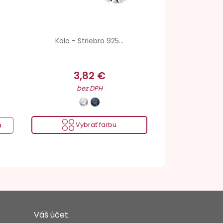
Kolo - Striebro 925...
3,82 €
bez DPH
Vybrať farbu
a
Váš účet