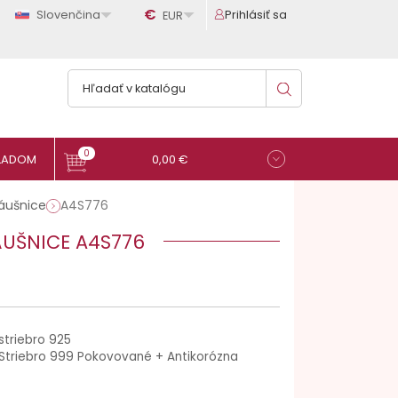

€

Slovenčina
Prihlásiť sa
EUR
0
0,00 €
náušnice
A4S776
ÁUŠNICE A4S776
striebro 925
Striebro 999 Pokovované + Antikorózna