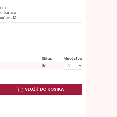
 mm
na úprava
eňov : 12
Sklad
Množstvo
151
VLOŽIŤ DO KOŠÍKA