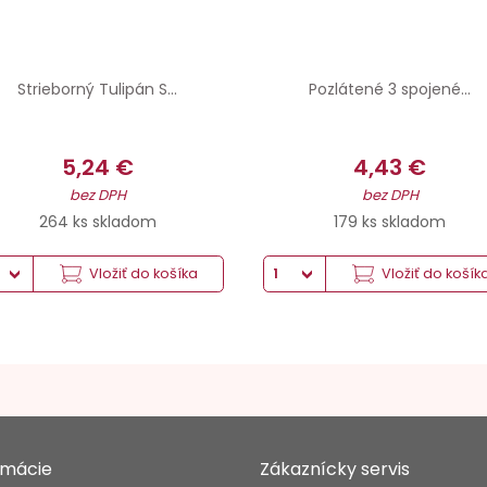
Strieborný Tulipán S...
Pozlátené 3 spojené...
5,24 €
4,43 €
bez DPH
bez DPH
264 ks skladom
179 ks skladom
Vložiť do košíka
Vložiť do košík
rmácie
Zákaznícky servis