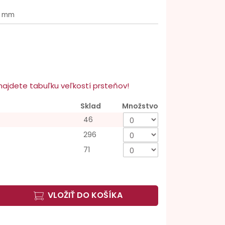
6 mm
u najdete tabuľku veľkostí prsteňov!
Sklad
Množstvo
46
296
71
VLOŽIŤ DO KOŠÍKA