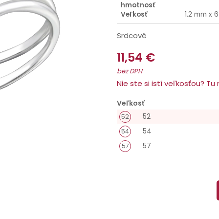
hmotnosť
Veľkosť
1.2 mm x 
Srdcové
11,54 €
bez DPH
Nie ste si istí veľkosťou? T
Veľkosť
52
52
54
54
57
57