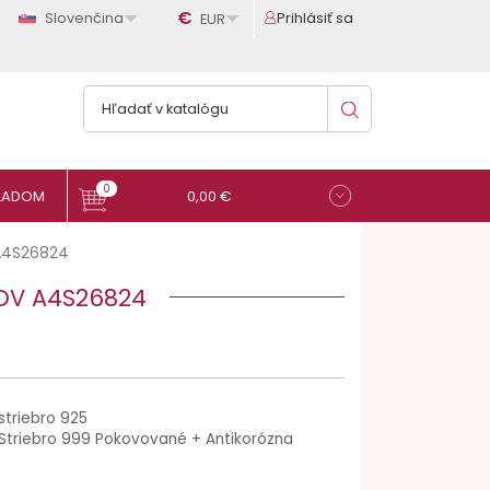

€

Slovenčina
Prihlásiť sa
EUR
0
0,00 €
A4S26824
ŇOV A4S26824
striebro 925
Striebro 999 Pokovované + Antikorózna