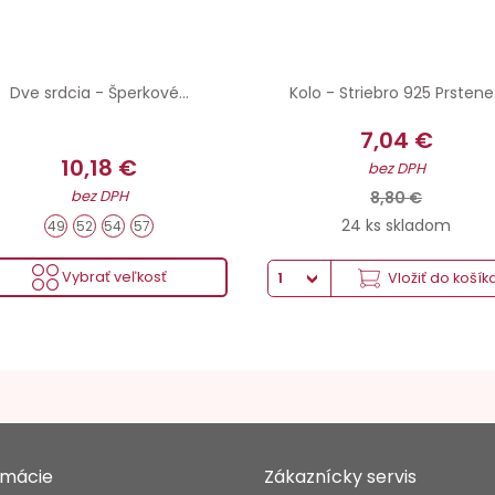
Dve srdcia - Šperkové...
Kolo - Striebro 925 Prstene.
7,04 €
10,18 €
bez DPH
bez DPH
8,80 €
24 ks skladom
49
52
54
57
Vybrať veľkosť
Vložiť do košík
rmácie
Zákaznícky servis