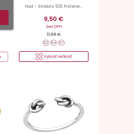
Had - Striebro 925 Prstene...
9,50 €
bez DPH
11,88 €
52
54
57
Vybrať veľkosť
a
Striebro hmotnosť
Povrchová úprava
Šperkové striebro 925
Oxidované + Antikorózna úprava