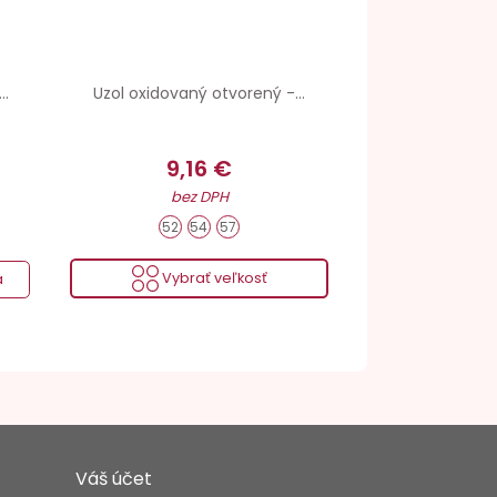
..
Uzol oxidovaný otvorený -...
9,16 €
bez DPH
52
54
57
Vybrať veľkosť
a
Váš účet