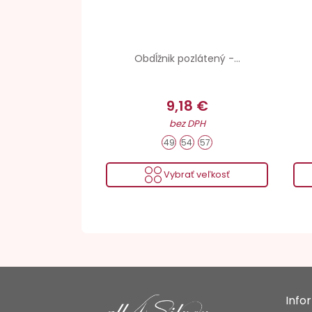
Obdĺžnik pozlátený -...
9,18 €
bez DPH
49
54
57
Vybrať veľkosť
Info