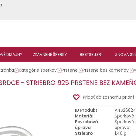
ás
tránka
Kategórie šperkov
Prstene
Prstene bez kameňov
SRDCE - STRIEBRO 925 PRSTENE BEZ KAME
favorite_border
Pridať do zoznamu prianí
ID Produkt
A4S26824
Materiál
Šperkové 
Povrchová
Šperkové 
úprava
úprava
Striebro
1.40 g