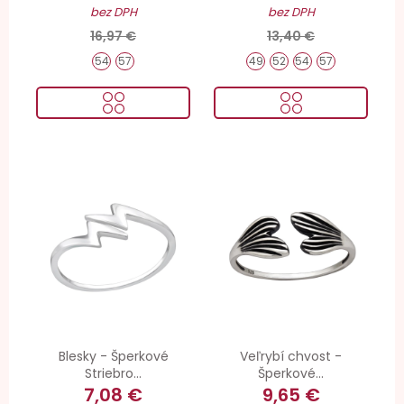
bez DPH
bez DPH
16,97 €
13,40 €
54
57
49
52
54
57
Blesky - Šperkové
Veľrybí chvost -
Striebro...
Šperkové...
7,08 €
9,65 €