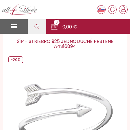
€
0

0,00 €
ŠÍP - STRIEBRO 925 JEDNODUCHÉ PRSTENE
A4S16894
-20%