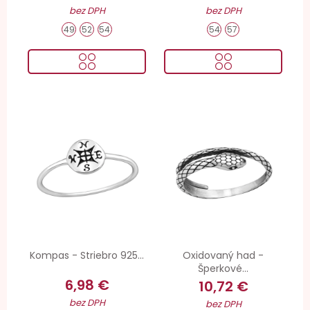
bez DPH
bez DPH
49
52
54
54
57
Kompas - Striebro 925...
Oxidovaný had -
Šperkové...
6,98 €
10,72 €
bez DPH
bez DPH