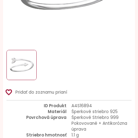
favorite_border
Pridať do zoznamu prianí
ID Produkt
A4S16894
Materiál
Šperkové striebro 925
Povrchová úprava
Šperkové Striebro 999
Pokovované + Antikorózna
úprava
Striebro hmotnosť
1.1 g