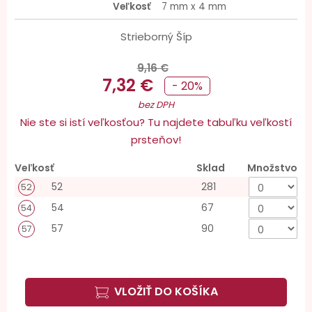
Veľkosť
7 mm x 4 mm
Strieborný Šíp
9,16 €
7,32 €
- 20%
bez DPH
Nie ste si istí veľkosťou? Tu najdete tabuľku veľkostí
prsteňov!
Veľkosť
Sklad
Množstvo
52
281
52
54
67
54
57
90
57
VLOŽIŤ DO KOŠÍKA