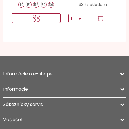
33 ks skladom
49
51
52
53
56
Informácie o e-shope
keyboard_arrow_down
Informácie

Zákaznícky servis

Váš účet
