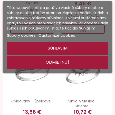
9,45 €
bez DPH
Táto webová stránka používa vlastné súbory cookie a
11,88 €
bez DPH
súbory cookie tretích strán na zlepšenie našich služieb a
49
52
54
57
49
52
54
57
59
zobrazovanie reklamy súvisiacej s vašimi preferenciami
analýzou vašich prehliadacích návykov. Ak chcete udeliť
súhlas s ich používaním, stlačte tlačidlo Súhlasím.
Súbory cookies
Customize cookies
SÚHLASÍM
-20%
-20%
ODMIETNUŤ
Oxidovaný - Šperkové...
Slnko A Mesiac -
Striebro...
13,58 €
10,72 €