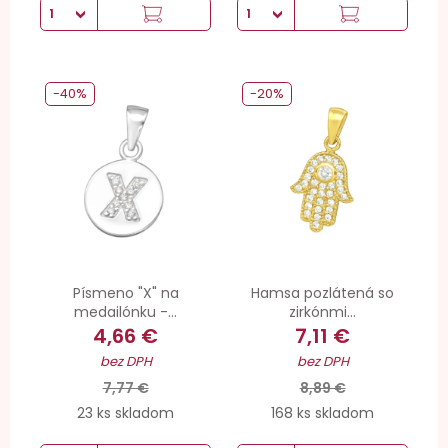
-40%
-20%
Písmeno "X" na
Hamsa pozlátená so
medailónku -...
zirkónmi...
4,66 €
7,11 €
bez DPH
bez DPH
7,77 €
8,89 €
23 ks skladom
168 ks skladom