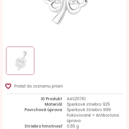
favorite_border
Pridať do zoznamu prianí
ID Produkt
A4S20761
Materiál
Šperkové striebro 925
Povrchová úprava
Šperkové Striebro 999
Pokovované + Antikorózna
úprava
Striebro hmotnosť
0.65 g