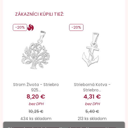
ZÁKAZNÍCI KÚPILI TIEŽ:
-20%
-20%
Strom Života - Striebro
Strieborná Kotva -
925...
Striebro...
8,20 €
4,31 €
bez DPH
bez DPH
10,25 €
5,40 €
434 ks skladom
213 ks skladom