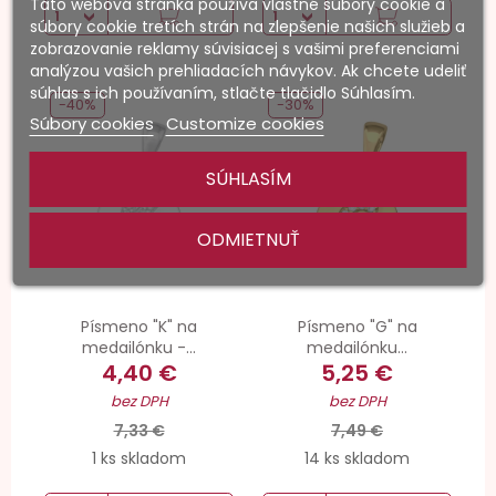
Táto webová stránka používa vlastné súbory cookie a
súbory cookie tretích strán na zlepšenie našich služieb a
zobrazovanie reklamy súvisiacej s vašimi preferenciami
analýzou vašich prehliadacích návykov. Ak chcete udeliť
súhlas s ich používaním, stlačte tlačidlo Súhlasím.
-40%
-30%
Súbory cookies
Customize cookies
SÚHLASÍM
ODMIETNUŤ
Písmeno "K" na
Písmeno "G" na
medailónku -...
medailónku...
4,40 €
5,25 €
bez DPH
bez DPH
7,33 €
7,49 €
1 ks skladom
14 ks skladom