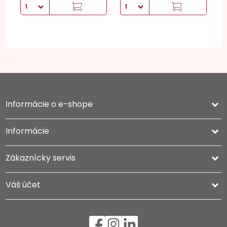
Informácie o e-shope
keyboard_arrow_down
Informácie

Zákaznícky servis

Váš účet
