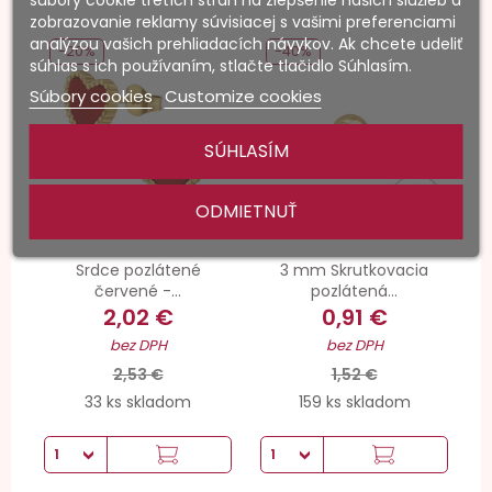
zobrazovanie reklamy súvisiacej s vašimi preferenciami
analýzou vašich prehliadacích návykov. Ak chcete udeliť
-20%
-40%
súhlas s ich používaním, stlačte tlačidlo Súhlasím.
Súbory cookies
Customize cookies
SÚHLASÍM
ODMIETNUŤ
Srdce pozlátené
3 mm Skrutkovacia
červené -...
pozlátená...
2,02 €
0,91 €
bez DPH
bez DPH
2,53 €
1,52 €
33 ks skladom
159 ks skladom