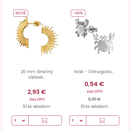
NOVÉ
-40%
20 mm Slnečný
Krab - Chirurgicka...
záblesk...
0,54 €
2,93 €
bez DPH
0,91 €
bez DPH
51 ks skladom
61 ks skladom