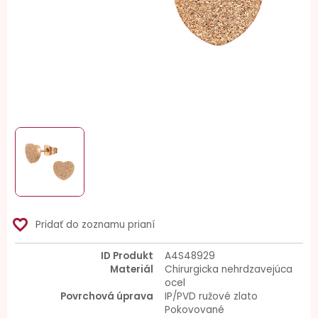
favorite_border
Pridať do zoznamu prianí
ID Produkt
A4S48929
Materiál
Chirurgicka nehrdzavejúca
ocel
Povrchová úprava
IP/PVD ružové zlato
Pokovované