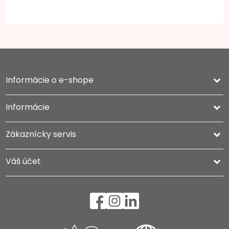
Informácie o e-shope
keyboard_arrow_down
Informácie

Zákaznícky servis

Váš účet
