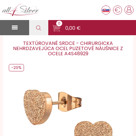
€
0

0,00 €
TEXTÚROVANÉ SRDCE - CHIRURGICKA
NEHRDZAVEJÚCA OCEL PUZETOVÉ NÁUŠNICE Z
OCELE A4S48929
-20%