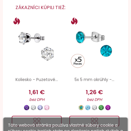
ZÁKAZNÍCI KÚPILI TIEŽ:
Koliesko - Puzetové...
5x 5 mm okrúhly -...
1,61 €
1,26 €
bez DPH
bez DPH
Táto webová stránka používa vlastné súbory cookie a
súbory cookie tretích strán na zlepšenie našich služieb a