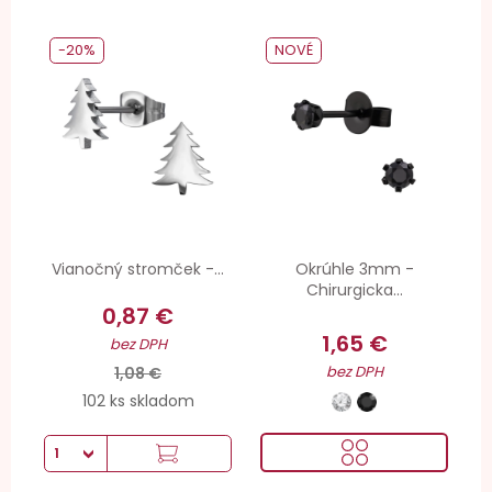
-20%
NOVÉ
Vianočný stromček -...
Okrúhle 3mm -
Chirurgicka...
0,87 €
1,65 €
bez DPH
bez DPH
1,08 €
102 ks skladom