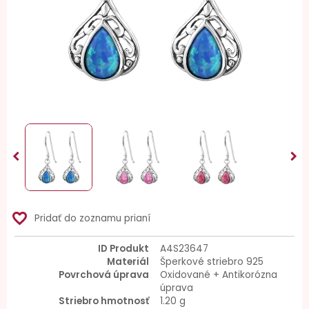


favorite_border
Pridať do zoznamu prianí
ID Produkt
A4S23647
Materiál
Šperkové striebro 925
Povrchová úprava
Oxidované + Antikorózna
úprava
Striebro hmotnosť
1.20 g