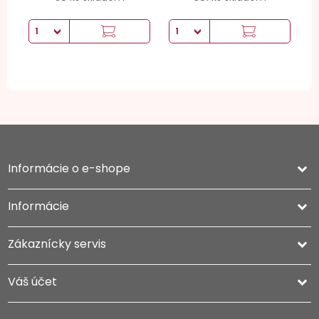
Informácie o e-shope
keyboard_arrow_down
Informácie

Zákaznícky servis

Váš účet
