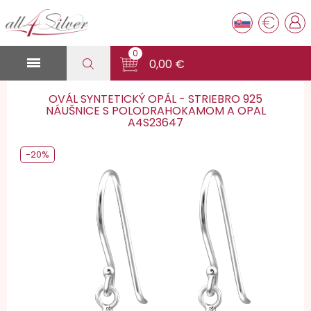
€
0

0,00 €
OVÁL SYNTETICKÝ OPÁL - STRIEBRO 925
NÁUŠNICE S POLODRAHOKAMOM A OPAL
A4S23647
-20%