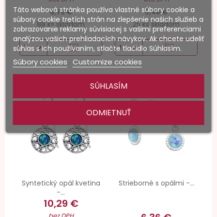
Táto webová stránka používa vlastné súbory cookie a
6,76 €
5,48 €
súbory cookie tretích strán na zlepšenie našich služieb a
88 ks skladom
25 ks skladom
zobrazovanie reklamy súvisiacej s vašimi preferenciami
analýzou vašich prehliadacích návykov. Ak chcete udeliť
súhlas s ich používaním, stlačte tlačidlo Súhlasím.
Súbory cookies
Customize cookies
SÚHLASÍM
-20%
ODMIETNUŤ
Syntetický opál kvetina
Strieborné s opálmi -...
-...
10,29 €
bez DPH