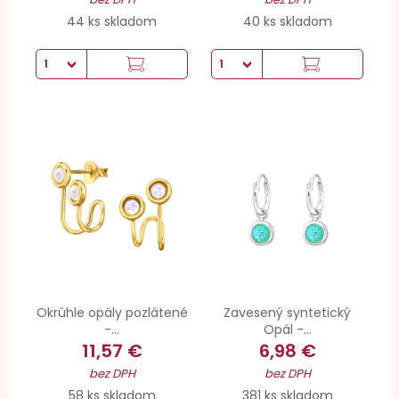
44 ks skladom
40 ks skladom
Okrúhle opály pozlátené
Zavesený syntetický
-...
Opál -...
11,57 €
6,98 €
bez DPH
bez DPH
58 ks skladom
381 ks skladom