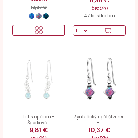
6,36 €
12,87 €
bez DPH
47 ks skladom
List s opálom -
Syntetický opál štvorec
Šperkové...
-...
9,81 €
10,37 €
bez DPH
bez DPH