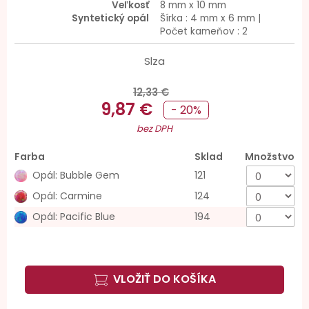
Veľkosť
8 mm x 10 mm
Syntetický opál
Šírka : 4 mm x 6 mm |
Počet kameňov : 2
Slza
12,33 €
9,87 €
- 20%
bez DPH
Farba
Sklad
Množstvo
Opál: Bubble Gem
121
Opál: Carmine
124
Opál: Pacific Blue
194
VLOŽIŤ DO KOŠÍKA