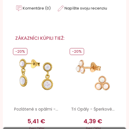
Komentáre (0)
Napíšte svoju recenziu
ZÁKAZNÍCI KÚPILI TIEŽ:
-20%
-20%
Pozlátené s opálmi -...
Tri Opály - Šperkové...
5,41 €
4,39 €
bez DPH
bez DPH