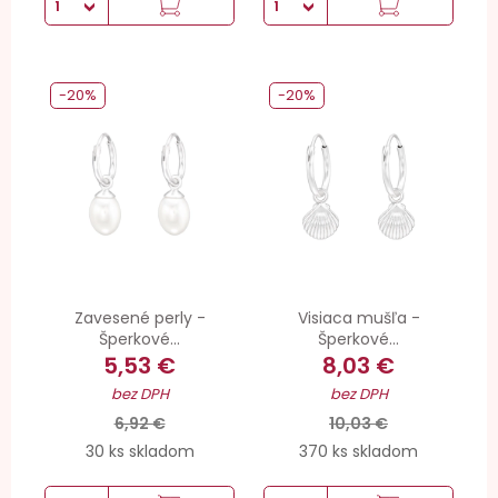
-20%
-20%
Zavesené perly -
Visiaca mušľa -
Šperkové...
Šperkové...
5,53 €
8,03 €
bez DPH
bez DPH
6,92 €
10,03 €
30 ks skladom
370 ks skladom