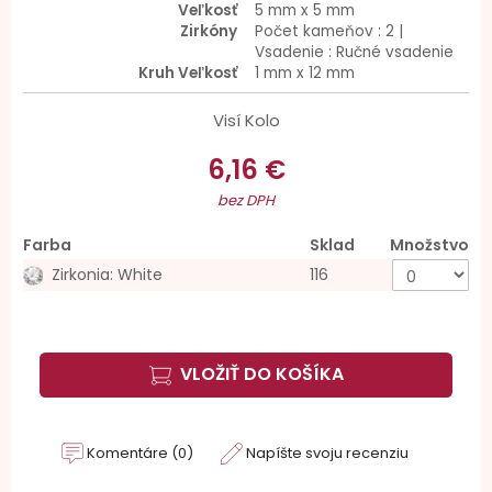
Veľkosť
5 mm x 5 mm
Zirkóny
Počet kameňov : 2 |
Vsadenie : Ručné vsadenie
Kruh Veľkosť
1 mm x 12 mm
Visí Kolo
6,16 €
bez DPH
Farba
Sklad
Množstvo
Zirkonia: White
116
VLOŽIŤ DO KOŠÍKA
Komentáre (0)
Napíšte svoju recenziu