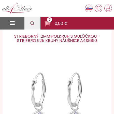
€
0

0,00 €
STRIEBORNÝ 12MM POLKRUH S GUĽÔČKOU -
STRIEBRO 925 KRUHY NÁUŠNICE A4S1660