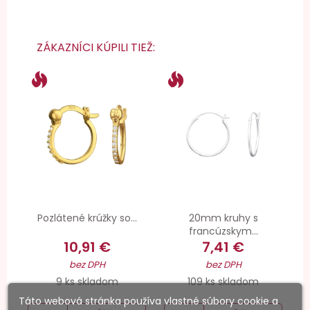
ZÁKAZNÍCI KÚPILI TIEŽ:
Pozlátené krúžky so...
20mm kruhy s
francúzskym...
10,91 €
7,41 €
bez DPH
bez DPH
9 ks skladom
109 ks skladom
Táto webová stránka používa vlastné súbory cookie a