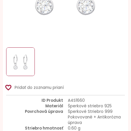
favorite_border
Pridať do zoznamu prianí
ID Produkt
A4S1660
Materiál
Šperkové striebro 925
Povrchová úprava
Šperkové Striebro 999
Pokovované + Antikorózna
úprava
Striebro hmotnosť
0.60 g