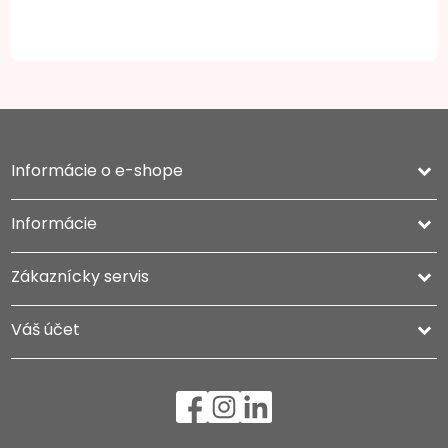
Informácie o e-shope
keyboard_arrow_down
Informácie

Zákaznícky servis

Váš účet
