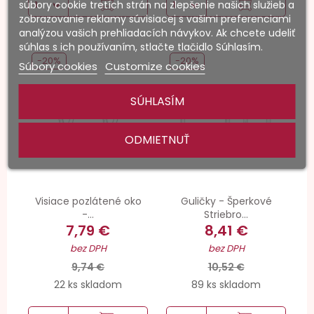
súbory cookie tretích strán na zlepšenie našich služieb a
zobrazovanie reklamy súvisiacej s vašimi preferenciami
analýzou vašich prehliadacích návykov. Ak chcete udeliť
súhlas s ich používaním, stlačte tlačidlo Súhlasím.
-20%
-20%
Súbory cookies
Customize cookies
SÚHLASÍM
ODMIETNUŤ
Visiace pozlátené oko
Guličky - Šperkové
-...
Striebro...
7,79 €
8,41 €
bez DPH
bez DPH
9,74 €
10,52 €
22 ks skladom
89 ks skladom