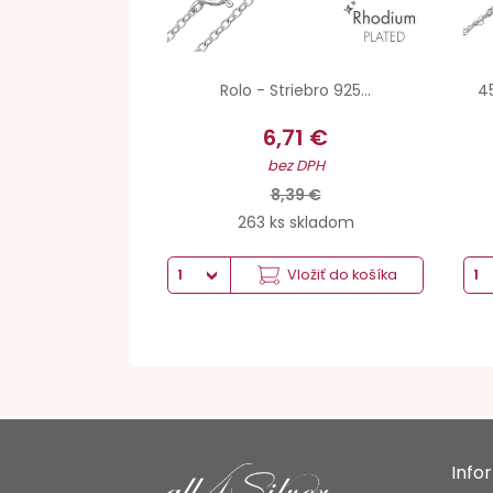
Rolo - Striebro 925...
45
6,71 €
bez DPH
8,39 €
263 ks skladom
Vložiť do košíka
Info