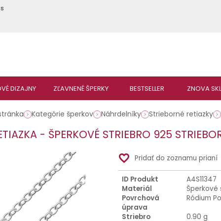
ás
stránka
Kategórie šperkov
Náhrdelníky
Strieborné retiazky
TIAZKA - ŠPERKOVÉ STRIEBRO 925 STRIEBOR
favorite_border
Pridať do zoznamu prianí
ID Produkt
A4S11347
Materiál
Šperkové 
Povrchová
Ródium P
úprava
Striebro
0.90 g