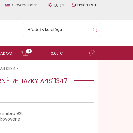

€

Slovenčina
Prihlásiť sa
EUR
0
0,00 €
A4S11347
NÉ RETIAZKY A4S11347
striebro 925
okovované