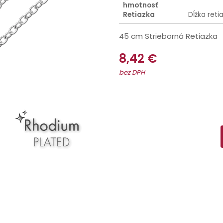
hmotnosť
Retiazka
Dĺžka reti
45 cm Strieborná Retiazka
8,42 €
bez DPH