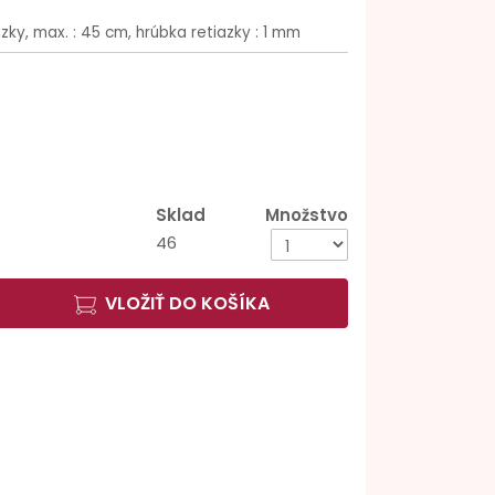
azky, max. : 45 cm, hrúbka retiazky : 1 mm
Sklad
Množstvo
46
VLOŽIŤ DO KOŠÍKA