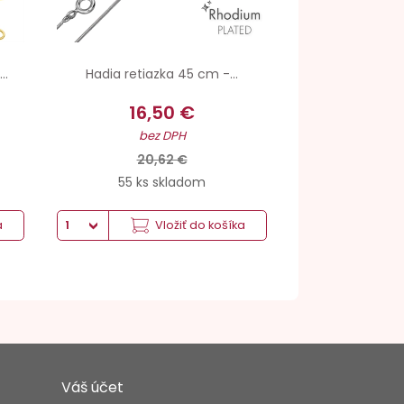
..
Hadia retiazka 45 cm -...
16,50 €
bez DPH
20,62 €
55 ks skladom
a
Vložiť do košíka
Váš účet