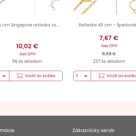
 cm Singapore retiazka zo...
Retiazka 45 cm - Šperkové.
7,67 €
10,02 €
bez DPH
9,58 €
bez DPH
56 ks skladom
237 ks skladom
Vložiť do košíka
Vložiť do košík
rmácie
Zákaznícky servis