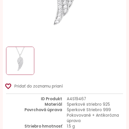
favorite_border
Pridať do zoznamu prianí
ID Produkt
A4S19467
Materiál
Šperkové striebro 925
Povrchová úprava
Šperkové Striebro 999
Pokovované + Antikorózna
úprava
Striebro hmotnosť
1.5 g