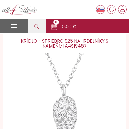
€
0

0,00 €
KRÍDLO - STRIEBRO 925 NÁHRDELNÍKY S
KAMEŇMI A4S19467