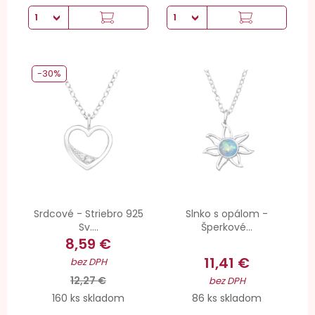
-30%
Srdcové - Striebro 925
Slnko s opálom -
Sv....
Šperkové...
8,59 €
11,41 €
bez DPH
12,27 €
bez DPH
160 ks skladom
86 ks skladom