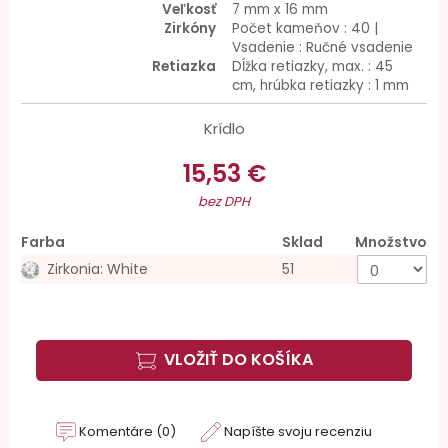
Veľkosť
7 mm x 16 mm
Zirkóny
Počet kameňov : 40 |
Vsadenie : Ručné vsadenie
Retiazka
Dĺžka retiazky, max. : 45
cm, hrúbka retiazky : 1 mm
Krídlo
15,53 €
bez DPH
Farba
Sklad
Množstvo
Zirkonia: White
51
VLOŽIŤ DO KOŠÍKA
Komentáre (0)
Napíšte svoju recenziu