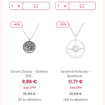
-40%
-20%
Strom Života - Striebro
Severná hviezda -
925...
Šperkové...
9,86 €
11,71 €
bez DPH
bez DPH
16,44 €
14,64 €
20 ks skladom
148 ks skladom