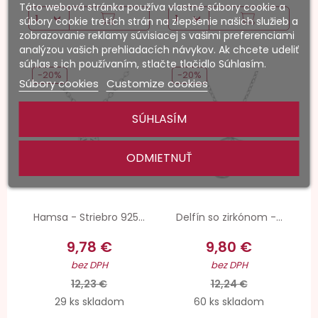
Táto webová stránka používa vlastné súbory cookie a
súbory cookie tretích strán na zlepšenie našich služieb a
zobrazovanie reklamy súvisiacej s vašimi preferenciami
analýzou vašich prehliadacích návykov. Ak chcete udeliť
súhlas s ich používaním, stlačte tlačidlo Súhlasím.
-20%
-20%
Súbory cookies
Customize cookies
SÚHLASÍM
ODMIETNUŤ
Hamsa - Striebro 925...
Delfín so zirkónom -...
9,78 €
9,80 €
bez DPH
bez DPH
12,23 €
12,24 €
29 ks skladom
60 ks skladom