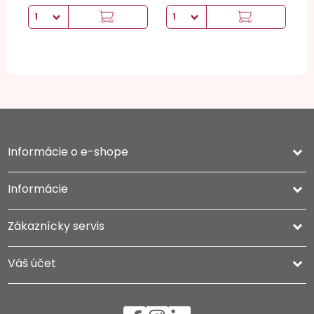
Informácie o e-shope
keyboard_arrow_down
Informácie

Zákaznícky servis

Váš účet
