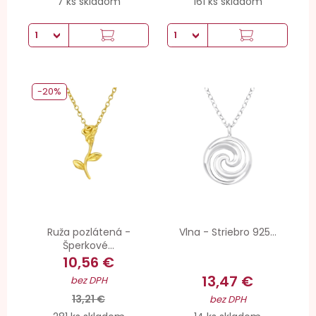
7 ks skladom
161 ks skladom
-20%
Ruža pozlátená -
Vlna - Striebro 925...
Šperkové...
10,56 €
13,47 €
bez DPH
13,21 €
bez DPH