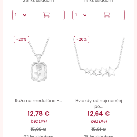
281 ks skladom
14 ks skladom
-20%
-20%
Ruža na medailóne -...
Hviezdy od najmenšej
po...
12,78 €
12,64 €
bez DPH
bez DPH
15,99 €
15,81 €