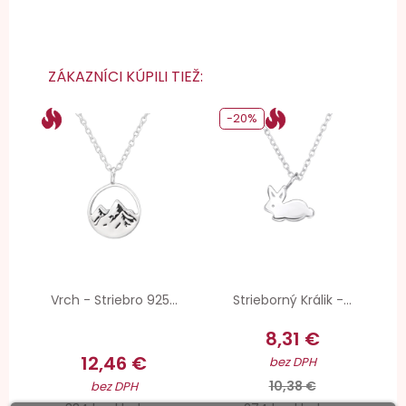
ZÁKAZNÍCI KÚPILI TIEŽ:
-20%
Vrch - Striebro 925...
Strieborný Králik -...
8,31 €
12,46 €
bez DPH
10,38 €
bez DPH