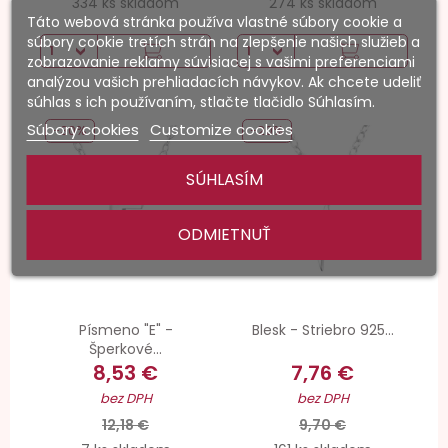
334 ks skladom
274 ks skladom
Táto webová stránka používa vlastné súbory cookie a
súbory cookie tretích strán na zlepšenie našich služieb a
zobrazovanie reklamy súvisiacej s vašimi preferenciami
analýzou vašich prehliadacích návykov. Ak chcete udeliť
súhlas s ich používaním, stlačte tlačidlo Súhlasím.
Súbory cookies
Customize cookies
-30%
-20%
SÚHLASÍM
ODMIETNUŤ
Písmeno "E" -
Blesk - Striebro 925...
Šperkové...
8,53 €
7,76 €
bez DPH
bez DPH
12,18 €
9,70 €