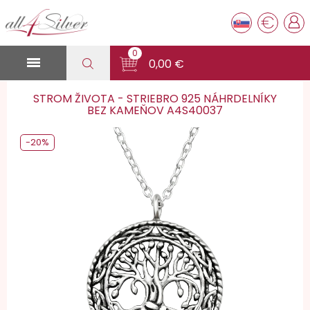
€
0

0,00 €
STROM ŽIVOTA - STRIEBRO 925 NÁHRDELNÍKY
BEZ KAMEŇOV A4S40037
-20%