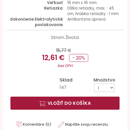
Veľkosť
16 mm x 16 mm
Retiazka
Dĺžka retiazky, max. : 45
cm, hrúbka retiazky : 1 mm
dokončenie Elektrolytické
Antikorózna úprava
povlakovanie
Strom Života
15,77 €
12,61 €
- 20%
bez DPH
Sklad
Množstvo
147
VLOŽIŤ DO KOŠÍKA
Komentáre (0)
Napíšte svoju recenziu