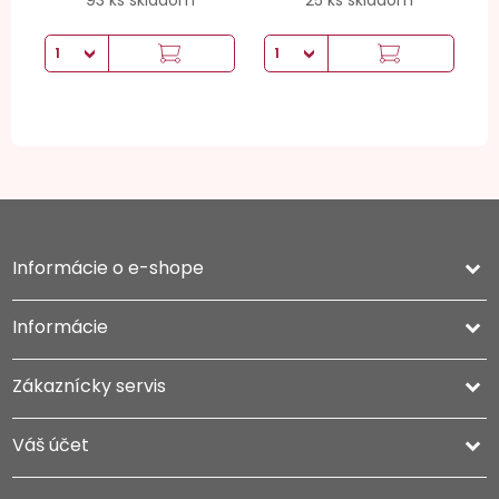
93 ks skladom
25 ks skladom
Informácie o e-shope
keyboard_arrow_down
Informácie

Zákaznícky servis

Váš účet
