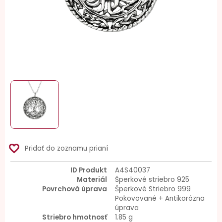
favorite_border
Pridať do zoznamu prianí
ID Produkt
A4S40037
Materiál
Šperkové striebro 925
Povrchová úprava
Šperkové Striebro 999
Pokovované + Antikorózna
úprava
Striebro hmotnosť
1.85 g