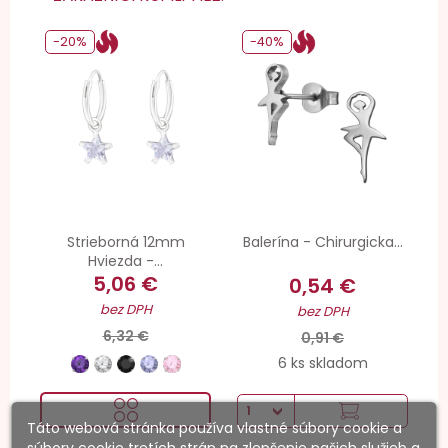
-20%
-40%
Strieborná 12mm
Balerína - Chirurgicka...
Hviezda -...
5,06 €
0,54 €
bez DPH
bez DPH
6,32 €
0,91 €
6 ks skladom
Táto webová stránka používa vlastné súbory cookie a