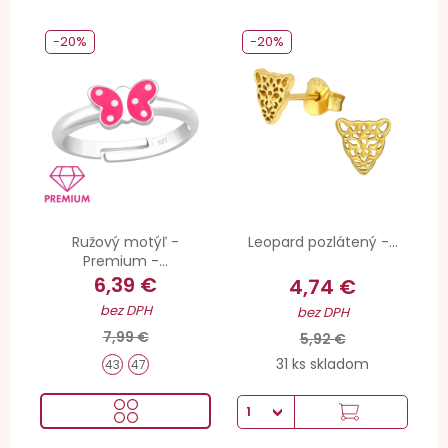
-20%
-20%
Ružový motýľ -
Leopard pozlátený -...
Premium -...
6,39 €
4,74 €
bez DPH
bez DPH
7,99 €
5,92 €
31 ks skladom
43
47