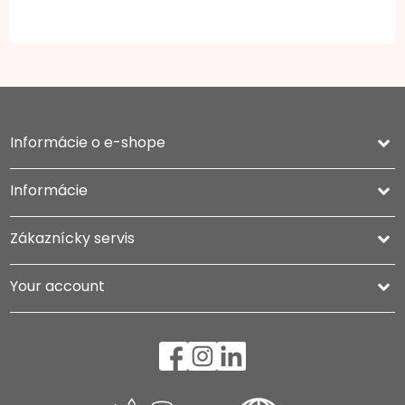
Informácie o e-shope
keyboard_arrow_down
Informácie

Zákaznícky servis

Your account
