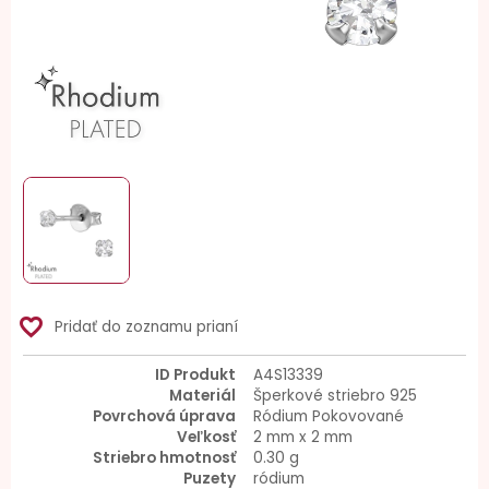
favorite_border
Pridať do zoznamu prianí
ID Produkt
A4S13339
Materiál
Šperkové striebro 925
Povrchová úprava
Ródium Pokovované
Veľkosť
2 mm x 2 mm
Striebro hmotnosť
0.30 g
Puzety
ródium