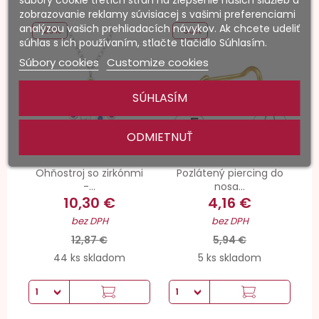
súbory cookie tretích strán na zlepšenie našich služieb a
zobrazovanie reklamy súvisiacej s vašimi preferenciami
analýzou vašich prehliadacích návykov. Ak chcete udeliť
-20%
-30%
súhlas s ich používaním, stlačte tlačidlo Súhlasím.
Súbory cookies
Customize cookies
SÚHLASÍM
ODMIETNUŤ
Ohňostroj so zirkónmi
Pozlátený piercing do
-...
nosa...
10,30 €
4,16 €
bez DPH
bez DPH
12,87 €
5,94 €
44 ks skladom
5 ks skladom