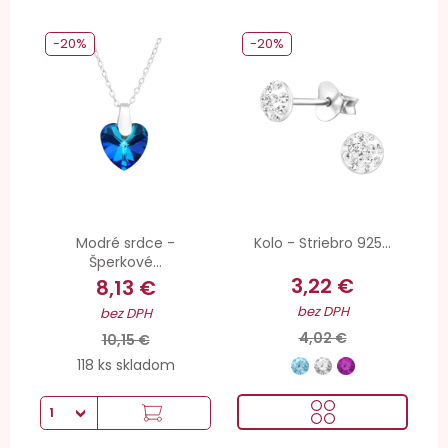
-20%
-20%
Modré srdce -
Kolo - Striebro 925...
Šperkové...
3,22 €
8,13 €
bez DPH
bez DPH
4,02 €
10,15 €
118 ks skladom