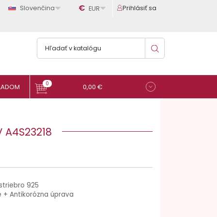

€

Slovenčina
Prihlásiť sa
EUR
0
0,00 €
V A4S23218
striebro 925
 + Antikorózna úprava