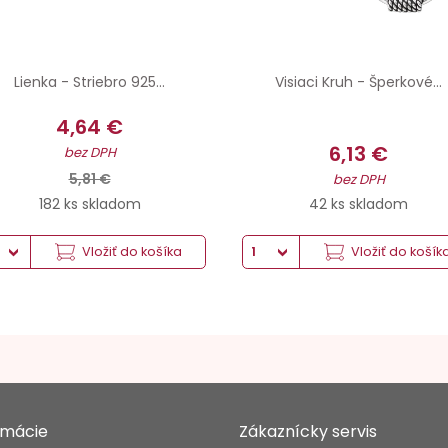
Lienka - Striebro 925...
Visiaci Kruh - Šperkové...
4,64 €
6,13 €
bez DPH
5,81 €
bez DPH
182 ks skladom
42 ks skladom
Vložiť do košíka
Vložiť do košík
rmácie
Zákaznícky servis