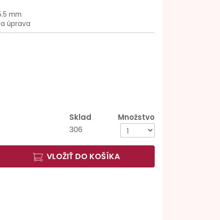
5.5 mm
na úprava
Sklad
Množstvo
306
VLOŽIŤ DO KOŠÍKA