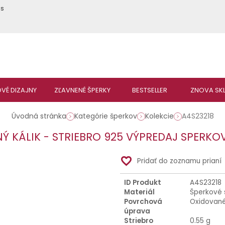
ás
Úvodná stránka
Kategórie šperkov
Kolekcie
A4S23218
Ý KÁLIK - STRIEBRO 925 VÝPREDAJ SPERKO
favorite_border
Pridať do zoznamu prianí
ID Produkt
A4S23218
Materiál
Šperkové 
Povrchová
Oxidované
úprava
Striebro
0.55 g