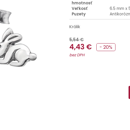
hmotnosť
Veľkosť
6.5 mm x 
Puzety
Antikoróz
Králik
5,54 €
4,43 €
- 20%
bez DPH