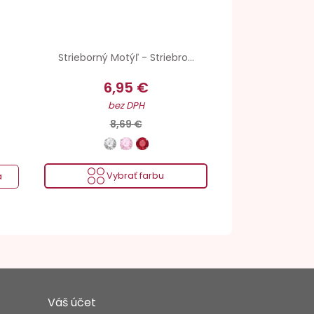
Strieborný Motýľ - Striebro...
6,95 €
bez DPH
8,69 €
Vybrať farbu
a
Váš účet