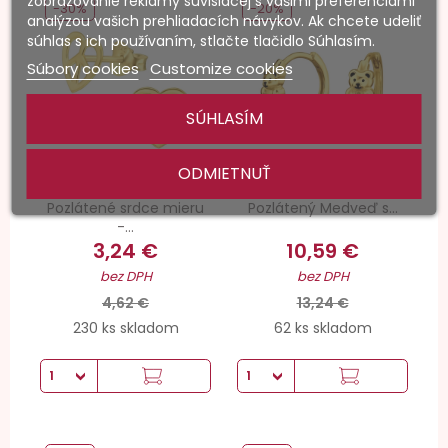
zobrazovanie reklamy súvisiacej s vašimi preferenciami
-30%
-20%
analýzou vašich prehliadacích návykov. Ak chcete udeliť
súhlas s ich používaním, stlačte tlačidlo Súhlasím.
Súbory cookies
Customize cookies
SÚHLASÍM
ODMIETNUŤ
Pozlátené srdce mieru
Pozlátený Medveď s...
-...
3,24 €
10,59 €
bez DPH
bez DPH
4,62 €
13,24 €
230 ks skladom
62 ks skladom