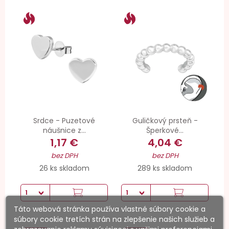
Srdce - Puzetové
Guličkový prsteň -
náušnice z...
Šperkové...
1,17 €
4,04 €
bez DPH
bez DPH
26 ks skladom
289 ks skladom
Táto webová stránka používa vlastné súbory cookie a
súbory cookie tretích strán na zlepšenie našich služieb a