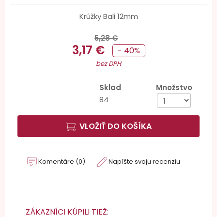
Krúžky Bali 12mm
5,28 €
3,17 €
- 40%
bez DPH
Sklad
Množstvo
84
VLOŽIŤ DO KOŠÍKA
Komentáre (0)
Napíšte svoju recenziu
ZÁKAZNÍCI KÚPILI TIEŽ: