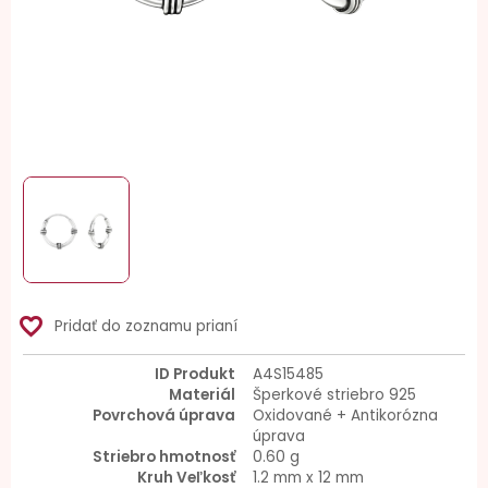
favorite_border
Pridať do zoznamu prianí
ID Produkt
A4S15485
Materiál
Šperkové striebro 925
Povrchová úprava
Oxidované + Antikorózna
úprava
Striebro hmotnosť
0.60 g
Kruh Veľkosť
1.2 mm x 12 mm