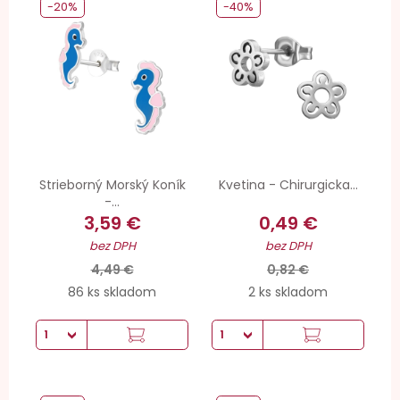
-20%
-40%
Strieborný Morský Koník
Kvetina - Chirurgicka...
-...
3,59 €
0,49 €
bez DPH
bez DPH
4,49 €
0,82 €
86 ks skladom
2 ks skladom