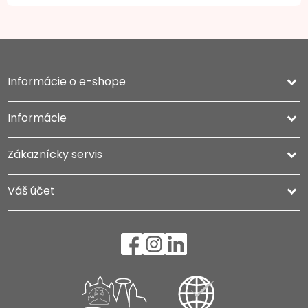
Informácie o e-shope
keyboard_arrow_down
Informácie

Zákaznícky servis

Váš účet
