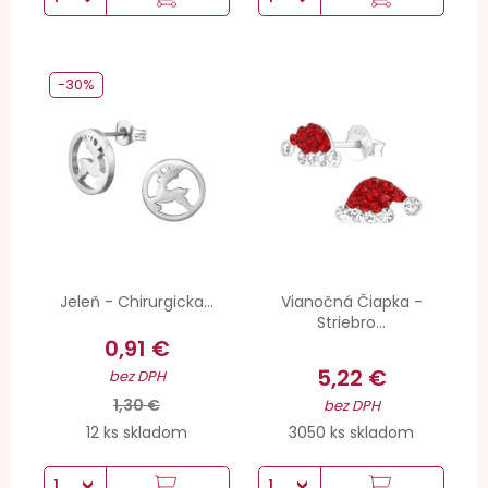
-30%
Jeleň - Chirurgicka...
Vianočná Čiapka -
Striebro...
0,91 €
5,22 €
bez DPH
1,30 €
bez DPH
12 ks skladom
3050 ks skladom