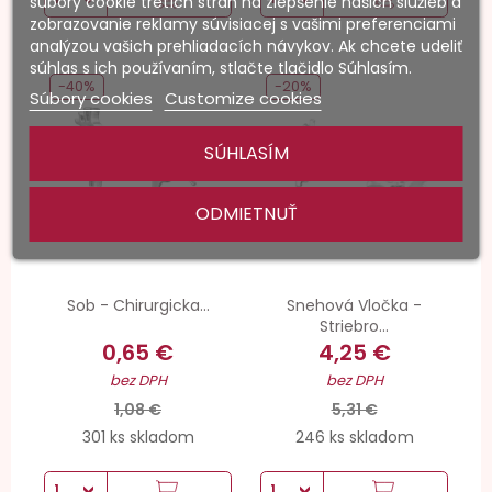
súbory cookie tretích strán na zlepšenie našich služieb a
zobrazovanie reklamy súvisiacej s vašimi preferenciami
analýzou vašich prehliadacích návykov. Ak chcete udeliť
súhlas s ich používaním, stlačte tlačidlo Súhlasím.
-40%
-20%
Súbory cookies
Customize cookies
SÚHLASÍM
ODMIETNUŤ
Sob - Chirurgicka...
Snehová Vločka -
Striebro...
0,65 €
4,25 €
bez DPH
bez DPH
1,08 €
5,31 €
301 ks skladom
246 ks skladom