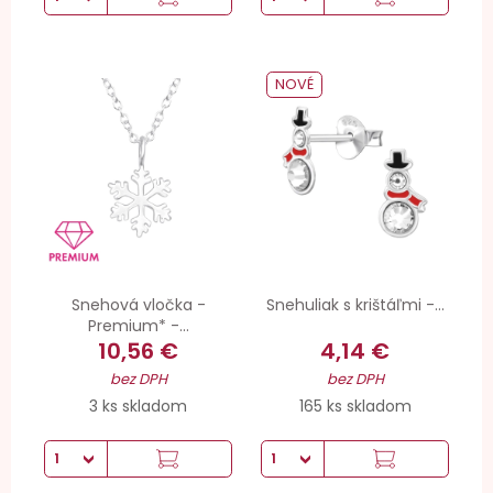
NOVÉ
Snehová vločka -
Snehuliak s krištáľmi -...
Premium* -...
10,56 €
4,14 €
bez DPH
bez DPH
3 ks skladom
165 ks skladom