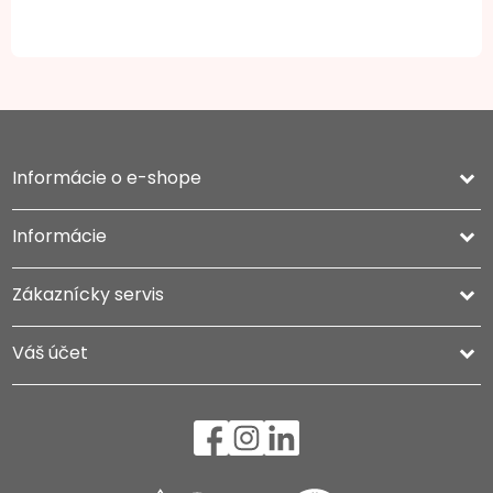
Informácie o e-shope
keyboard_arrow_down
Informácie

Zákaznícky servis

Váš účet
