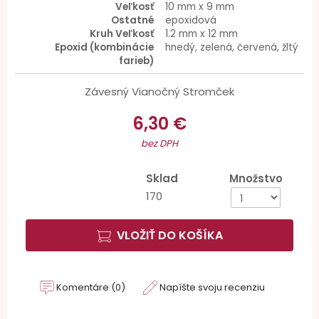
Veľkosť
10 mm x 9 mm
Ostatné
epoxidová
Kruh Veľkosť
1.2 mm x 12 mm
Epoxid (kombinácie
hnedý, zelená, červená, žltý
farieb)
Závesný Vianočný Stromček
6,30 €
bez DPH
Sklad
Množstvo
170
VLOŽIŤ DO KOŠÍKA
Komentáre (0)
Napíšte svoju recenziu