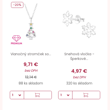
-20%
Vianočný stromček so...
Snehová vločka -
Šperkové...
9,71 €
4,97 €
bez DPH
12,14 €
bez DPH
88 ks skladom
320 ks skladom