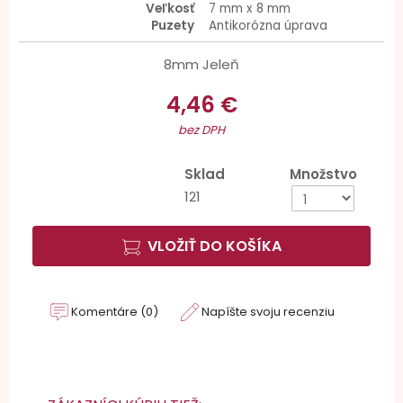
Veľkosť
7 mm x 8 mm
Puzety
Antikorózna úprava
8mm Jeleň
4,46 €
bez DPH
Sklad
Množstvo
121
VLOŽIŤ DO KOŠÍKA
Komentáre (0)
Napíšte svoju recenziu