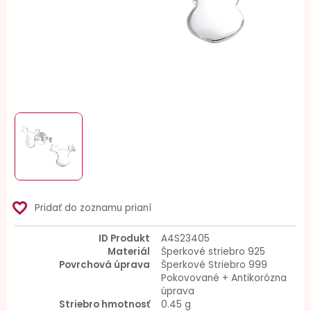
favorite_border
Pridať do zoznamu prianí
ID Produkt
A4S23405
Materiál
Šperkové striebro 925
Povrchová úprava
Šperkové Striebro 999
Pokovované + Antikorózna
úprava
Striebro hmotnosť
0.45 g