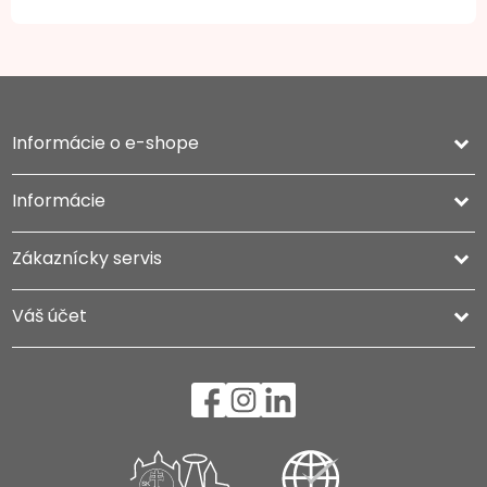
Informácie o e-shope
keyboard_arrow_down
Informácie

Zákaznícky servis

Váš účet
