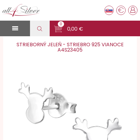
€
0

0,00 €
STRIEBORNÝ JELEŇ - STRIEBRO 925 VIANOCE
A4S23405