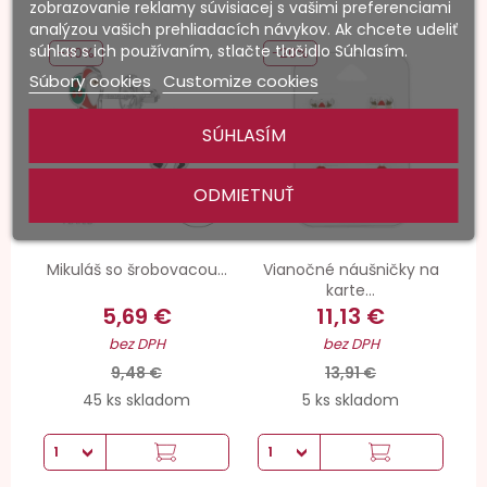
zobrazovanie reklamy súvisiacej s vašimi preferenciami
analýzou vašich prehliadacích návykov. Ak chcete udeliť
súhlas s ich používaním, stlačte tlačidlo Súhlasím.
-40%
-20%
Súbory cookies
Customize cookies
SÚHLASÍM
ODMIETNUŤ
Mikuláš so šrobovacou...
Vianočné náušničky na
karte...
5,69 €
11,13 €
bez DPH
bez DPH
9,48 €
13,91 €
45 ks skladom
5 ks skladom