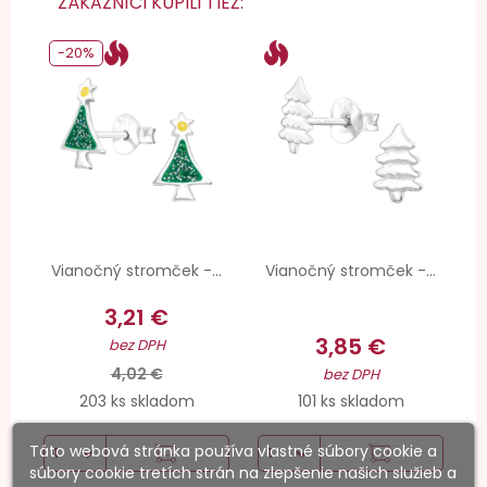
ZÁKAZNÍCI KÚPILI TIEŽ:
-20%
Vianočný stromček -...
Vianočný stromček -...
3,21 €
3,85 €
bez DPH
4,02 €
bez DPH
203 ks skladom
101 ks skladom
Táto webová stránka používa vlastné súbory cookie a
súbory cookie tretích strán na zlepšenie našich služieb a