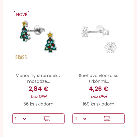
NOVÉ
Vianočný stromček z
Snehová vločka so
mosadze...
zirkónmi...
2,84 €
4,26 €
bez DPH
bez DPH
56 ks skladom
169 ks skladom