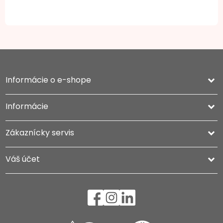
Informácie o e-shope
keyboard_arrow_down
Informácie

Zákaznícky servis

Váš účet
