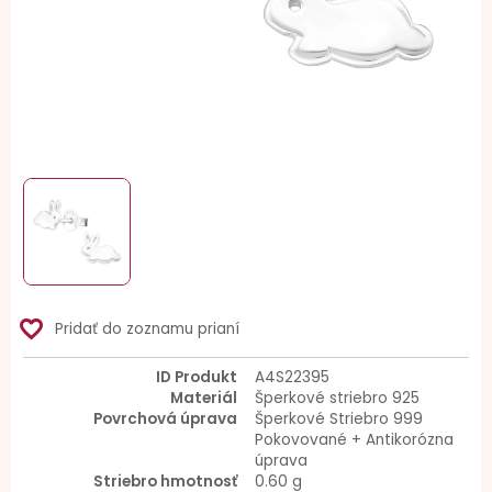
favorite_border
Pridať do zoznamu prianí
ID Produkt
A4S22395
Materiál
Šperkové striebro 925
Povrchová úprava
Šperkové Striebro 999
Pokovované + Antikorózna
úprava
Striebro hmotnosť
0.60 g