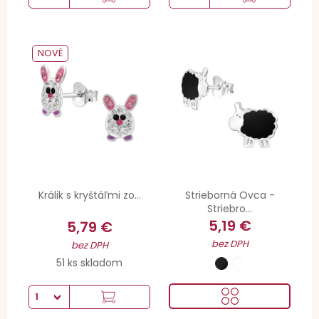
NOVÉ
Králik s kryštáľmi zo...
Strieborná Ovca -
Striebro...
5,19 €
5,79 €
bez DPH
bez DPH
51 ks skladom