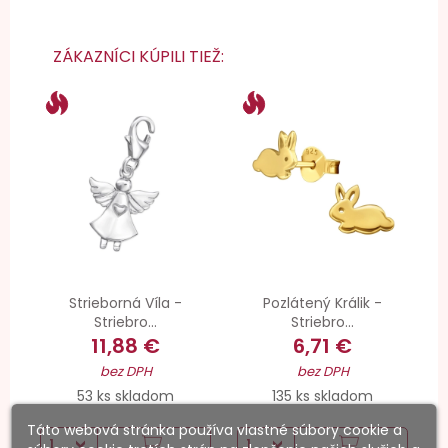
ZÁKAZNÍCI KÚPILI TIEŽ:
Strieborná Víla -
Pozlátený Králik -
Striebro...
Striebro...
11,88 €
6,71 €
bez DPH
bez DPH
53 ks skladom
135 ks skladom
Táto webová stránka používa vlastné súbory cookie a