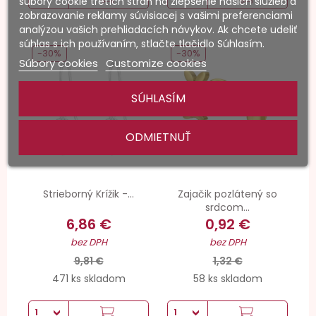
súbory cookie tretích strán na zlepšenie našich služieb a
zobrazovanie reklamy súvisiacej s vašimi preferenciami
analýzou vašich prehliadacích návykov. Ak chcete udeliť
súhlas s ich používaním, stlačte tlačidlo Súhlasím.
-30%
-30%
Súbory cookies
Customize cookies
SÚHLASÍM
ODMIETNUŤ
Strieborný Krížik -...
Zajačik pozlátený so
srdcom...
6,86 €
0,92 €
bez DPH
bez DPH
9,81 €
1,32 €
471 ks skladom
58 ks skladom