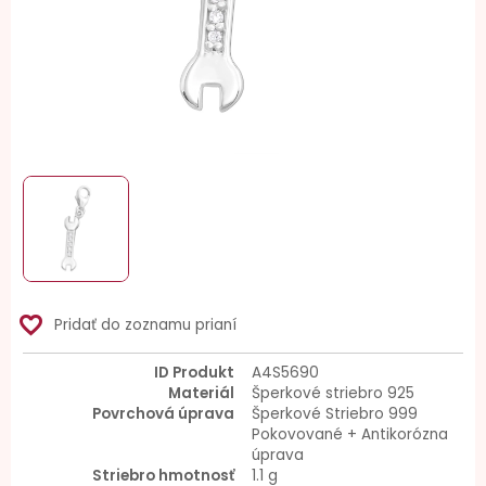
favorite_border
Pridať do zoznamu prianí
ID Produkt
A4S5690
Materiál
Šperkové striebro 925
Povrchová úprava
Šperkové Striebro 999
Pokovované + Antikorózna
úprava
Striebro hmotnosť
1.1 g