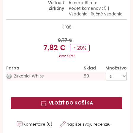
Veľkosť
5 mm x 19 mm
Zirkóny
Počet kameňov : 5 |
Vsadenie : Ručné vsadenie
Kľúč
9,77 €
7,82 €
- 20%
bez DPH
Farba
Sklad
Množstvo
Zirkonia: White
89
VLOŽIŤ DO KOŠÍKA
Komentáre (0)
Napíšte svoju recenziu