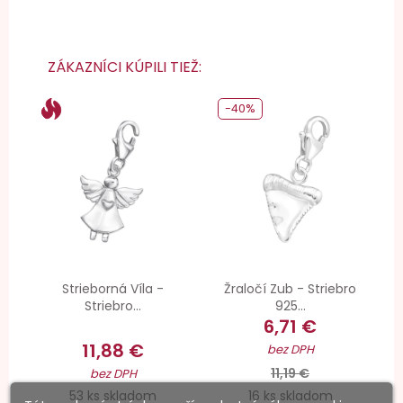
ZÁKAZNÍCI KÚPILI TIEŽ:
-40%
Strieborná Víla -
Žraločí Zub - Striebro
Striebro...
925...
6,71 €
11,88 €
bez DPH
11,19 €
bez DPH
53 ks skladom
16 ks skladom