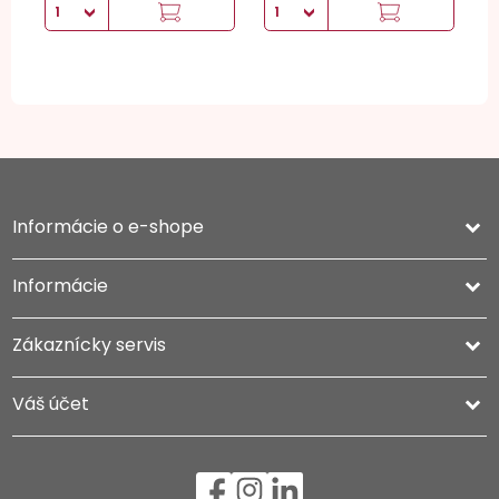
Informácie o e-shope
keyboard_arrow_down
Informácie

Zákaznícky servis

Váš účet
