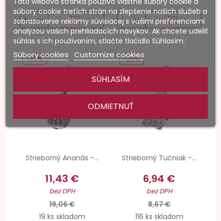
Táto webová stránka používa vlastné súbory cookie a
súbory cookie tretích strán na zlepšenie našich služieb a
zobrazovanie reklamy súvisiacej s vašimi preferenciami
analýzou vašich prehliadacích návykov. Ak chcete udeliť
súhlas s ich používaním, stlačte tlačidlo Súhlasím.
Súbory cookies
Customize cookies
-40%
-20%
SÚHLASÍM
ODMIETNUŤ
Strieborný Ananás -...
Strieborný Tučniak -...
11,43 €
6,94 €
bez DPH
bez DPH
19,06 €
8,67 €
19 ks skladom
116 ks skladom