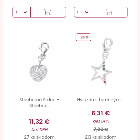
-20%
Strieborné Srdce -
Hviezda s farebnými...
Striebro...
6,31 €
11,32 €
bez DPH
7,90 €
bez DPH
27 ks skladom
213 ks skladom