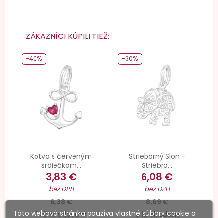
ZÁKAZNÍCI KÚPILI TIEŽ:
-40%
-30%
Kotva s červeným
Strieborný Slon -
srdiečkom...
Striebro...
3,83 €
6,08 €
bez DPH
bez DPH
6,38 €
8,69 €
Táto webová stránka používa vlastné súbory cookie a
149 ks skladom
9 ks skladom