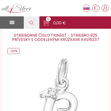
€
0

0,00 €
STRIEBORNÉ ČÍSLO TRINÁSŤ - STRIEBRO 925
PRÍVESKY S ODDELENÝMI KRÚŽKAMI A4S16237
-20%