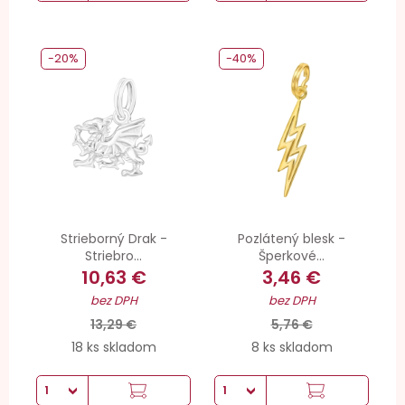
-20%
-40%
Strieborný Drak -
Pozlátený blesk -
Striebro...
Šperkové...
10,63 €
3,46 €
bez DPH
bez DPH
13,29 €
5,76 €
18 ks skladom
8 ks skladom