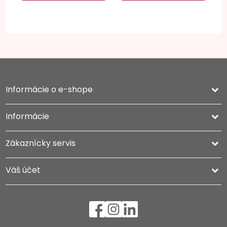
Informácie o e-shope
keyboard_arrow_down
Informácie

Zákaznícky servis

Váš účet
