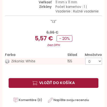
Veľkosť
11 mm x 11 mm
Zirkóny
Počet kameňov : 1 |
Vsadenie : Ručné vsadenie
"13"
6,96 €
5,57 €
- 20%
bez DPH
Farba
Sklad
Množstvo
Zirkonia: White
155
VLOŽIŤ DO KOŠÍKA
Komentáre (0)
Napíšte svoju recenziu