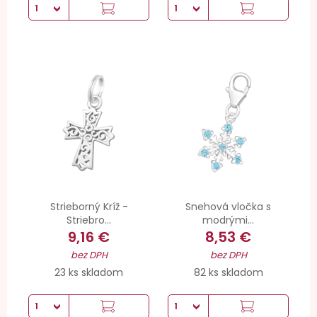
Strieborný Kríž -
Snehová vločka s
Striebro...
modrými...
9,16 €
8,53 €
bez DPH
bez DPH
23 ks skladom
82 ks skladom