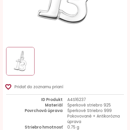
favorite_border
Pridať do zoznamu prianí
ID Produkt
A4S16237
Materiál
Šperkové striebro 925
Povrchová úprava
Šperkové Striebro 999
Pokovované + Antikorózna
úprava
Striebro hmotnosť
0.75 g