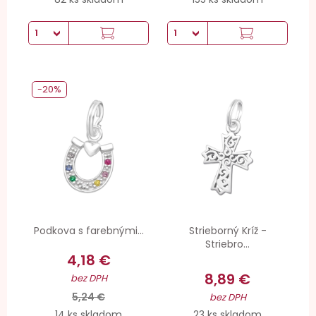
-20%
Podkova s farebnými...
Strieborný Kríž -
Striebro...
4,18 €
8,89 €
bez DPH
5,24 €
bez DPH
14 ks skladom
23 ks skladom