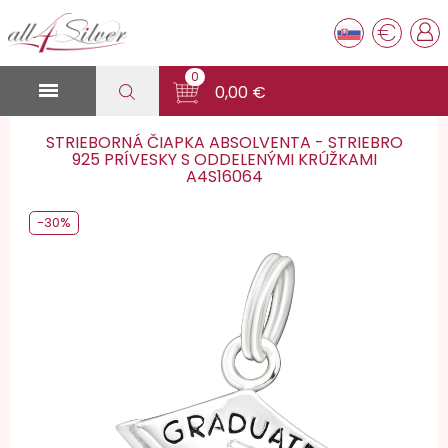
€
0

0,00 €
STRIEBORNÁ ČIAPKA ABSOLVENTA - STRIEBRO
925 PRÍVESKY S ODDELENÝMI KRÚŽKAMI
A4S16064
-30%