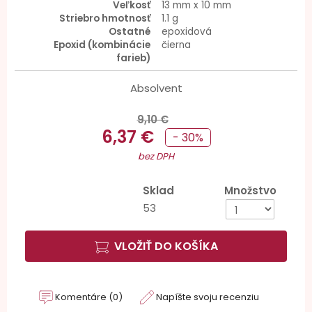
Veľkosť
13 mm x 10 mm
Striebro hmotnosť
1.1 g
Ostatné
epoxidová
Epoxid (kombinácie
čierna
farieb)
Absolvent
9,10 €
6,37 €
- 30%
bez DPH
Sklad
Množstvo
53
VLOŽIŤ DO KOŠÍKA
Komentáre (0)
Napíšte svoju recenziu