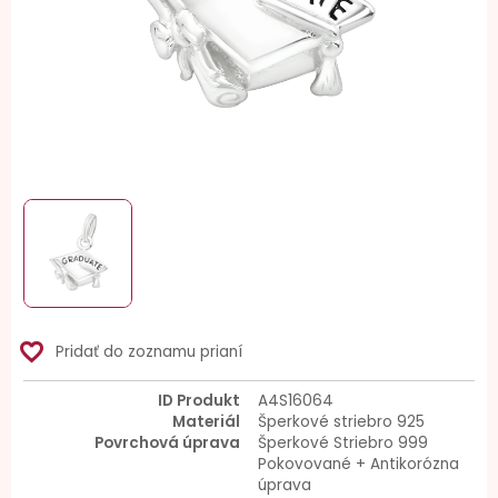
favorite_border
Pridať do zoznamu prianí
ID Produkt
A4S16064
Materiál
Šperkové striebro 925
Povrchová úprava
Šperkové Striebro 999
Pokovované + Antikorózna
úprava