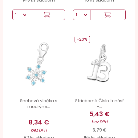
-20%
Snehová vločka s
Strieborné Číslo trinásť
modrými...
-...
5,43 €
8,34 €
bez DPH
6,79 €
bez DPH
82 ks skladom
155 ks skladom