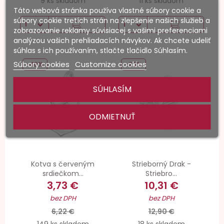
9 ks skladom
11 ks skladom
Táto webová stránka používa vlastné súbory cookie a
súbory cookie tretích strán na zlepšenie našich služieb a
zobrazovanie reklamy súvisiacej s vašimi preferenciami
analýzou vašich prehliadacích návykov. Ak chcete udeliť
súhlas s ich používaním, stlačte tlačidlo Súhlasím.
Súbory cookies
Customize cookies
-40%
-20%
SÚHLASÍM
ODMIETNUŤ
Kotva s červeným
Strieborný Drak -
srdiečkom...
Striebro...
3,73 €
10,31 €
bez DPH
bez DPH
6,22 €
12,90 €
149 ks skladom
18 ks skladom