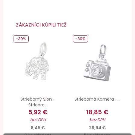
ZÁKAZNÍCI KÚPILI TIEŽ:
-30%
-30%
Strieborný Slon -
Strieborná Kamera -...
Striebro...
5,92 €
18,85 €
bez DPH
bez DPH
8,45 €
26,94 €