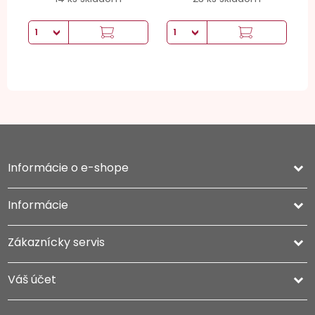
Informácie o e-shope
keyboard_arrow_down
Informácie

Zákaznícky servis

Váš účet
